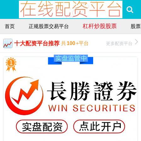
杠杆炒股股票
首页
正规股票交易平台
股票
十大配资平台推荐
更多配资平台
共
100
+平台