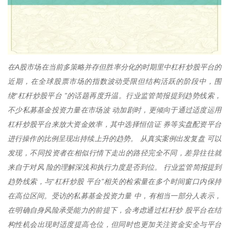
在A股市场在当前多策略并存但胜率分化的时期里中杠杆炒股平台的
近期，在全球股票市场的指数波动受限但结构活跃的阶段中，围
绕“杠杆炒股平台 ”的话题再度升温。行业监管简报提到趋势线索，
不少私募基金投资力量在市场波 动加剧时，更倾向于通过适度运用
杠杆炒股平台来放大资金效率，其中选择恒信证 券等实盘配资平台
进行操作的比例呈现出持续上升的趋势。 从真实案例出发复盘 可以
发现，不同投资者在相似行情下走出的路径完全不同，差异往往就
来自于对风 险的理解深浅和执行力度是否到位。 行业监管简报提到
趋势线索，与“杠杆炒股 平台”相关的检索量在多个时间窗口内保持
在高位区间。受访的私募基金投资力量 中，有相当一部分人表示，
在明确自身风险承受能力的前提下，会考虑通过杠杆炒 股平台在结
构性机会出现时适度提高仓位，但同时也更加关注资金安全与平台