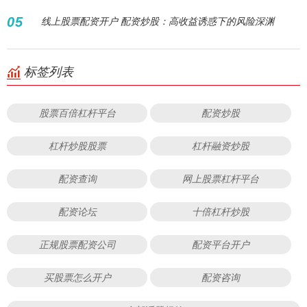
05
线上股票配资开户 配资炒股：高收益诱惑下的风险深渊
标签列表
股票百倍杠杆平台
配资炒股
杠杆炒股股票
杠杆融资炒股
配资查询
网上股票杠杆平台
配资论坛
十倍杠杆炒股
正规股票配资公司
配资平台开户
买股票怎么开户
配资咨询