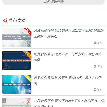
全部话题标签
热门文章
炒股配资炒股 区块链技术领军者：揭秘A股市场
上的第一龙头股
337
配资炒股爆仓 渤海证券：专业投资，助您财富
增值
319
最专业股票配资 股票配资流程图：快速入门指
南
307
4
杠杆炒股平台 配资平台APP下载：精选平台，助
您投资起航！