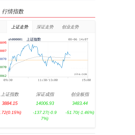
行情指数
上证走势
深证走势
创业走势
上证指数
深证成指
创业板指
3884.15
14006.93
3483.44
5.72
(0.15%)
-137.27
(-0.9
-51.70
(-1.46%)
7%)