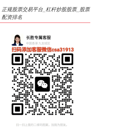
正规股票交易平台_杠杆炒股股票_股票
配资排名