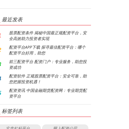
最近发表
股票配资条件 揭秘中国最正规配资平台，安
1
全高效助力投资者实现
配资平台APP下载 探寻最佳配资平台：哪个
2
配资平台好用，助您
前三配资平台 配资门户：专业服务，助您投
3
资成功
配资软件 正规股票配资平台：安全可靠，助
4
您把握投资机遇！
配资资讯 中国金融期货配资网：专业期货配
5
资平台
标签列表
实盘杠杆平台
网上配资公司