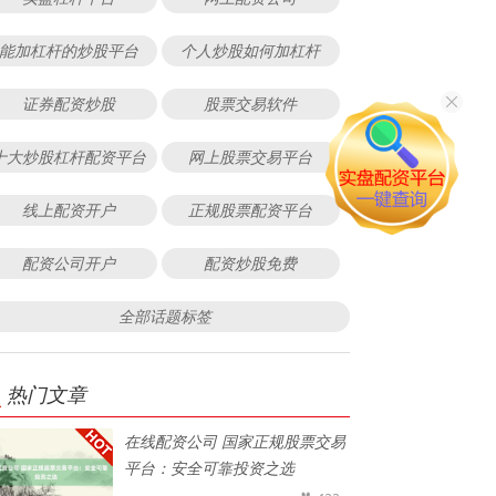
能加杠杆的炒股平台
个人炒股如何加杠杆
证券配资炒股
股票交易软件
十大炒股杠杆配资平台
网上股票交易平台
线上配资开户
正规股票配资平台
配资公司开户
配资炒股免费
全部话题标签
热门文章
在线配资公司 国家正规股票交易
平台：安全可靠投资之选