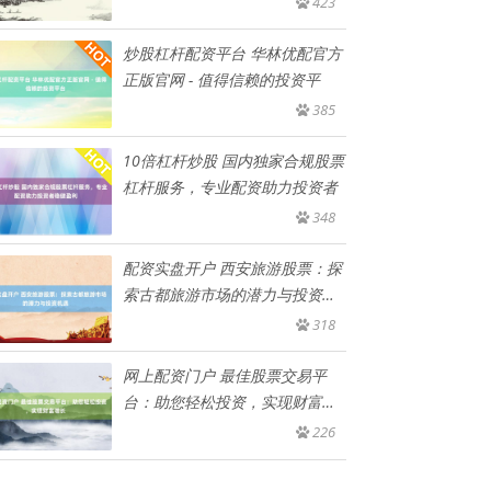
423
炒股杠杆配资平台 华林优配官方
正版官网 - 值得信赖的投资平
385
10倍杠杆炒股 国内独家合规股票
杠杆服务，专业配资助力投资者
348
配资实盘开户 西安旅游股票：探
索古都旅游市场的潜力与投资机
遇
318
网上配资门户 最佳股票交易平
台：助您轻松投资，实现财富增
长
226