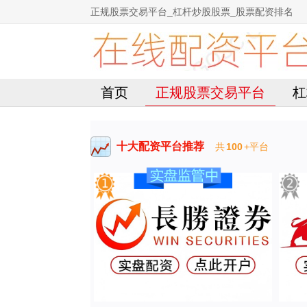
正规股票交易平台_杠杆炒股股票_股票配资排名
首页
正规股票交易平台
杠
十大配资平台推荐
共
100
+平台