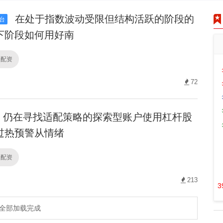
在处于指数波动受限但结构活跃的阶段的
台
下阶段如何用好南
金配资
72
仍在寻找适配策略的探索型账户使用杠杆股
过热预警从情绪
金配资
213
3
全部加载完成