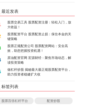
最近发表
股票交易工具 股票配资注册：轻松入门，放
1
大收益！
股票配资平台 股票配资止损：保住本金的关
2
键策略
股票正规配资公司 股票配资网站：安全高
3
效，助您把握投资机遇！
原油配资官网 宏源财经：聚焦市场动态，解
4
读投资策略
做杠杆炒股 揭秘最大最正规股票配资平台，
5
助力投资者稳健扩大收
标签列表
股票百倍杠杆平台
配资炒股