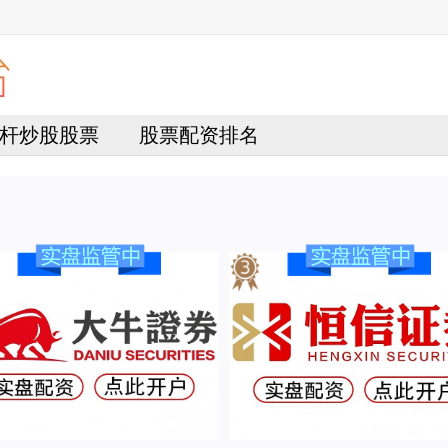
杆炒股股票
股票配资排名