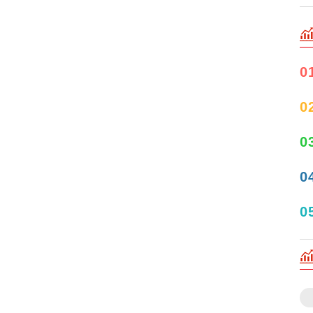
0
0
0
0
0