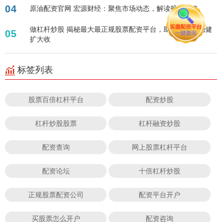
04
原油配资官网 宏源财经：聚焦市场动态，解读投资策略
做杠杆炒股 揭秘最大最正规股票配资平台，助力投资者稳健
05
扩大收
标签列表
股票百倍杠杆平台
配资炒股
杠杆炒股股票
杠杆融资炒股
配资查询
网上股票杠杆平台
配资论坛
十倍杠杆炒股
正规股票配资公司
配资平台开户
买股票怎么开户
配资咨询