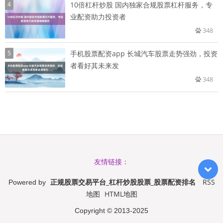
4
10倍杠杆炒股 国内独家合规股票杠杆服务，专
业配资助力投资者
348
5
手机股票配资app 长城汽车股票走势强劲，投资
者看好其未来发
348
友情链接：
正规股票交易平台_杠杆炒股股票_股票配资排名
RSS
Powered by
地图
HTML地图
Copyright
© 2013-2025