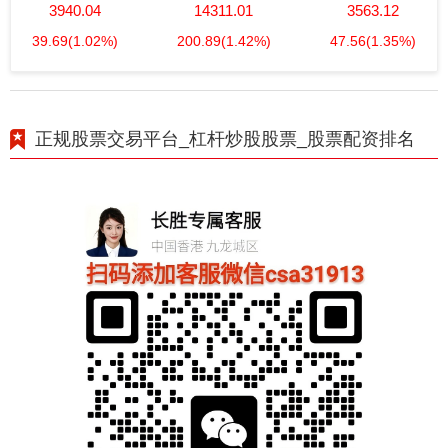
3940.04
14311.01
3563.12
39.69
(1.02%)
200.89
(1.42%)
47.56
(1.35%)
正规股票交易平台_杠杆炒股股票_股票配资排名